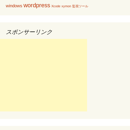
wordpress
windows
シ
Xcode
xymon
監視ツール
ョ
スポンサーリンク
ン