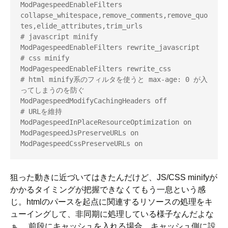
ModPagespeedEnableFilters 
collapse_whitespace,remove_comments,remove_quo
tes,elide_attributes,trim_urls

# javascript minify

ModPagespeedEnableFilters rewrite_javascript

# css minify

ModPagespeedEnableFilters rewrite_css

# html minify系のフィルタを使うと max-age: 0 が入
ってしまうのを防ぐ
ModPagespeedModifyCachingHeaders off

# URLを維持

ModPagespeedInPlaceResourceOptimization on

ModPagespeedJsPreserveURLs on

狙った動きに近づいてはきたんだけど、JS/CSS minifyが
かかるタイミングが把握できなくてもう一息という感
じ。htmlのパースを起点に関連するリソースの処理をキ
ューイングして、非同期に処理している様子なんだよな
ぁ… 前段にキャッシュを入れる場合、キャッシュ側に設