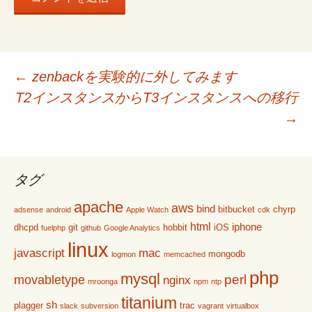
投
←
zenbackを実験的に外してみます
T2インスタンスからT3インスタンスへの移行
稿
→
ナ
タグ
ビ
apache
aws
bind
bitbucket
chyrp
adsense
android
Apple Watch
cdk
html
iphone
dhcpd
git
hobbit
iOS
fuelphp
github
Google Analytics
ゲ
linux
javascript
mac
mongodb
logmon
memcached
php
mysql
perl
movabletype
nginx
mroonga
npm
ntp
ー
titanium
sh
plagger
trac
slack
subversion
vagrant
virtualbox