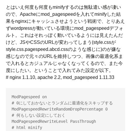
とはいえ何度も何度もminifyするのは無駄遣い感が凄い
ので、Apacheにmod_pagespeedを入れてminifyした結
果をnginxにキャッシュさせようという戦術で、とりあえ
ずwordpressが動いている環境にmod_pagespeedデフォ
ルト。これはそれっぽく動いているようには見えたんだ
けど、JSやCSSのURLが変わってしまう(style.cssが
style.css.pagespeed.abcd.cssのような感じに)のが嫌な
感じなので元々のURLを維持しつつ、画像の最適化系ま
で入れるとカジュアルじゃなくなってくるので、また今
度にしたい。ということで入れてみた設定が以下。
# nginx 1.1.10, apache 2.2, mod_pagespeed 1.11.33
ModPagespeed on

# 0にしておかないとランダムに最適化をスキップする

ModPagespeedRewriteRandomDropPercentage 0

# 何もしない設定にしておく

ModPagespeedRewriteLevel PassThrough

# html minify
