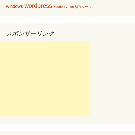
シ
wordpress
windows
Xcode
xymon
監視ツール
ョ
スポンサーリンク
ン