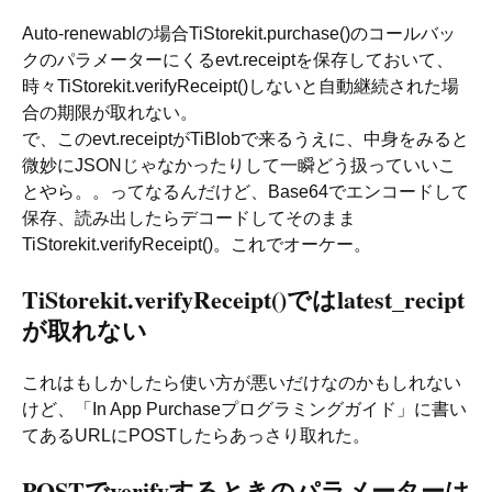
Auto-renewablの場合TiStorekit.purchase()のコールバッ
クのパラメーターにくるevt.receiptを保存しておいて、
時々TiStorekit.verifyReceipt()しないと自動継続された場
合の期限が取れない。
で、このevt.receiptがTiBlobで来るうえに、中身をみると
微妙にJSONじゃなかったりして一瞬どう扱っていいこ
とやら。。ってなるんだけど、Base64でエンコードして
保存、読み出したらデコードしてそのまま
TiStorekit.verifyReceipt()。これでオーケー。
TiStorekit.verifyReceipt()ではlatest_recipt
が取れない
これはもしかしたら使い方が悪いだけなのかもしれない
けど、「In App Purchaseプログラミングガイド」に書い
てあるURLにPOSTしたらあっさり取れた。
POSTでverifyするときのパラメーターは