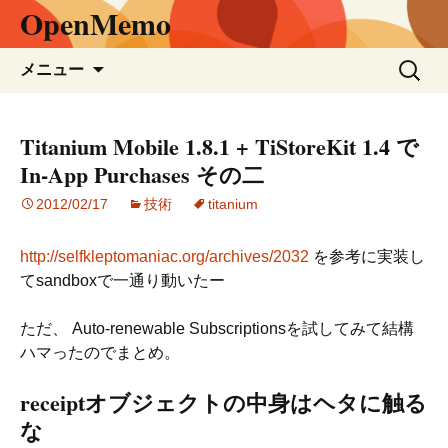
OpenMemo
コ
検
メニュー
ン
索:
テ
ン
Titanium Mobile 1.8.1 + TiStoreKit 1.4 で
ツ
In-App Purchases その二
へ
ス
2012/02/17
技術
titanium
キ
ッ
http://selfkleptomaniac.org/archives/2032
を参考に実装し
プ
てsandboxで一通り動いたー
ただ、 Auto-renewable Subscriptionsを試してみて結構
ハマったのでまとめ。
receiptオブジェクトの中身はヘタに触る
な