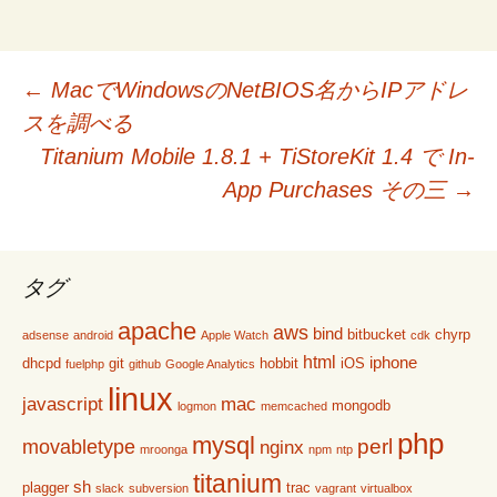
投
←
MacでWindowsのNetBIOS名からIPアドレ
スを調べる
稿
Titanium Mobile 1.8.1 + TiStoreKit 1.4 で In-
App Purchases その三
→
ナ
ビ
タグ
apache
aws
bind
bitbucket
chyrp
adsense
android
Apple Watch
cdk
ゲ
html
iphone
dhcpd
git
hobbit
iOS
fuelphp
github
Google Analytics
linux
javascript
mac
mongodb
logmon
memcached
ー
php
mysql
perl
movabletype
nginx
mroonga
npm
ntp
titanium
sh
plagger
trac
slack
subversion
vagrant
virtualbox